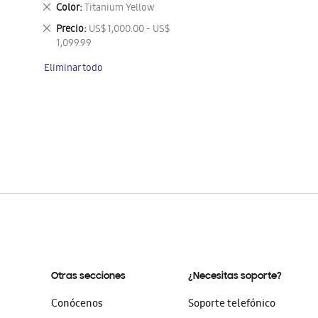
este
Eliminar
Color
Titanium Yellow
artículo
este
Eliminar
Precio
US$ 1,000.00 - US$
artículo
este
1,099.99
artículo
Eliminar todo
Otras secciones
¿Necesitas soporte?
Conócenos
Soporte telefónico