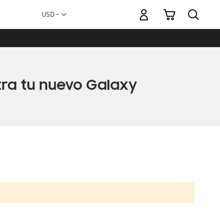
Mi carrito
Moneda
USD -
dólar
estadounidense