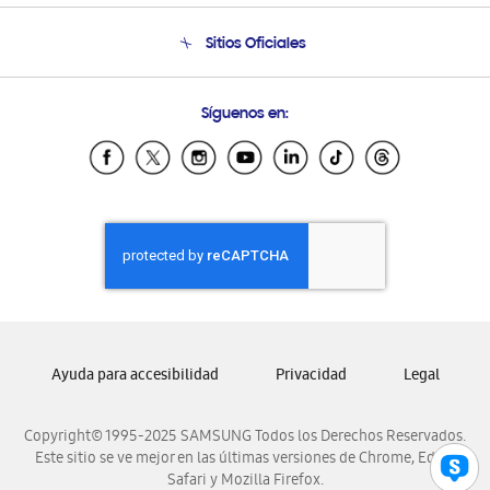
Condiciones de Compra
Soporte telefónico
Sitios Oficiales
Soporte vía eMail
Preguntas Frecuentes
Samsung Costa Rica
Síguenos en:
Samsung Ecuador
Samsung El Salvador
Samsung Guatemala
Samsung Honduras
Samsung Nicaragua
Samsung Panamá
Samsung República Dominicana
Samsung Venezuela
Ayuda para accesibilidad
Privacidad
Legal
Copyright© 1995-2025 SAMSUNG Todos los Derechos Reservados.
Este sitio se ve mejor en las últimas versiones de Chrome, Edge,
Safari y Mozilla Firefox.