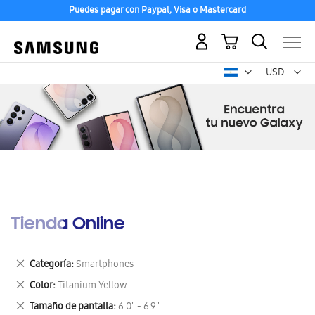
Puedes pagar con Paypal, Visa o Mastercard
Mi carrito
Mon
USD -
dólar
estadounid
Tienda Online
Eliminar
Categoría
Smartphones
este
Eliminar
Color
Titanium Yellow
artículo
este
Eliminar
Tamaño de pantalla
6.0" - 6.9"
artículo