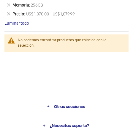
este
Eliminar
Memoria
256GB
artículo
este
Eliminar
Precio
US$ 1,070.00 - US$ 1,079.99
artículo
este
Eliminar todo
artículo
No podemos encontrar productos que coincida con la
selección.
Otras secciones
Conócenos
¿Necesitas soporte?
Soporte