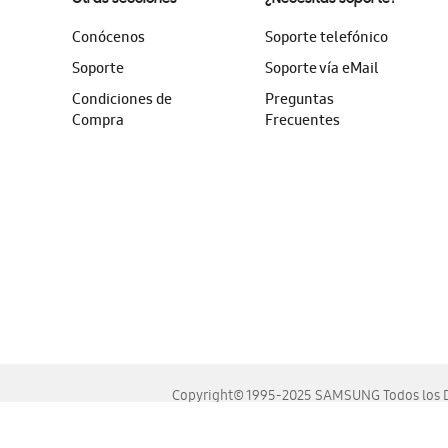
Conócenos
Soporte telefónico
Soporte
Soporte vía eMail
Condiciones de
Preguntas
Compra
Frecuentes
Copyright© 1995-2025 SAMSUNG Todos los D
Este sitio se ve mejor en las últimas versiones de Chrome