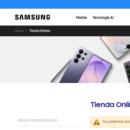
Mobile
Tecnología AI
Tienda Online
Inicio
Tienda Onl
Ahora comprando por
No podemos enco