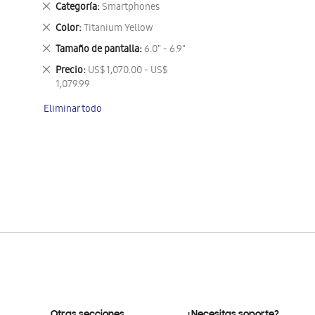
Eliminar
Categoría
Smartphones
este
Eliminar
Color
Titanium Yellow
artículo
este
Eliminar
Tamaño de pantalla
6.0" - 6.9"
artículo
este
Eliminar
Precio
US$ 1,070.00 - US$
artículo
este
1,079.99
artículo
Eliminar todo
Otras secciones
¿Necesitas soporte?