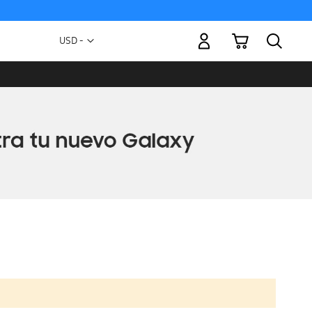
Mi carrito
Moneda
USD -
dólar
estadounidense