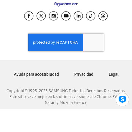
Síguenos en:
Samsung Ecuador
Samsung El Salvador
Samsung Guatemala
Samsung Honduras
Samsung Nicaragua
Samsung Panamá
Samsung República Dominicana
Samsung Venezuela
Ayuda para accesibilidad
Privacidad
Legal
Copyright© 1995-2025 SAMSUNG Todos los Derechos Reservados.
Este sitio se ve mejor en las últimas versiones de Chrome, Edge,
Safari y Mozilla Firefox.