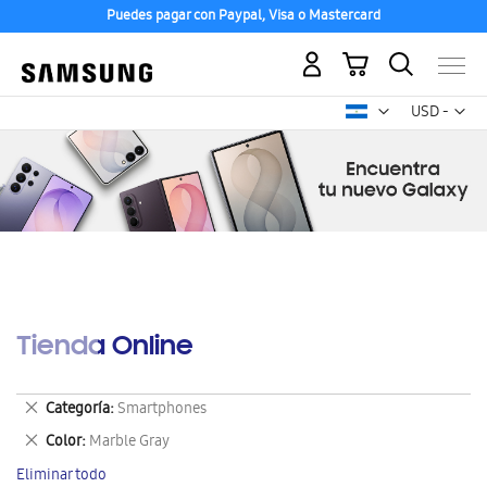
Puedes pagar con Paypal, Visa o Mastercard
Mi carrito
Mon
USD -
dólar
estadounid
Tienda Online
Eliminar
Categoría
Smartphones
este
Eliminar
Color
Marble Gray
artículo
este
Eliminar todo
artículo