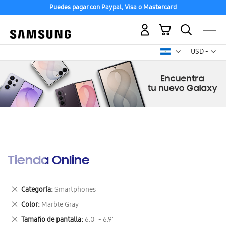
Puedes pagar con Paypal, Visa o Mastercard
Mi carrito
Mon
USD -
dólar
estadounid
Tienda Online
Eliminar
Categoría
Smartphones
este
Eliminar
Color
Marble Gray
artículo
este
Eliminar
Tamaño de pantalla
6.0" - 6.9"
artículo