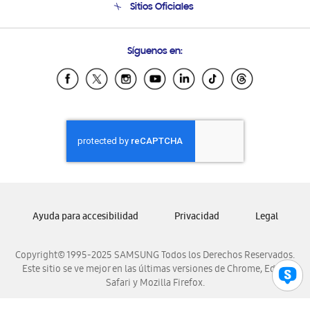
Sitios Oficiales
Soporte vía eMail
Preguntas Frecuentes
Samsung Costa Rica
Síguenos en:
Samsung Ecuador
Samsung El Salvador
Samsung Guatemala
Samsung Honduras
Samsung Nicaragua
Samsung Panamá
Samsung República Dominicana
Samsung Venezuela
Ayuda para accesibilidad
Privacidad
Legal
Copyright© 1995-2025 SAMSUNG Todos los Derechos Reservados.
Este sitio se ve mejor en las últimas versiones de Chrome, Edge,
Safari y Mozilla Firefox.