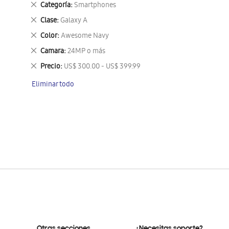
Eliminar
Categoría
Smartphones
este
Eliminar
Clase
Galaxy A
artículo
este
Eliminar
Color
Awesome Navy
artículo
este
Eliminar
Camara
24MP o más
artículo
este
Eliminar
Precio
US$ 300.00 - US$ 399.99
artículo
este
Eliminar todo
artículo
Otras secciones
¿Necesitas soporte?