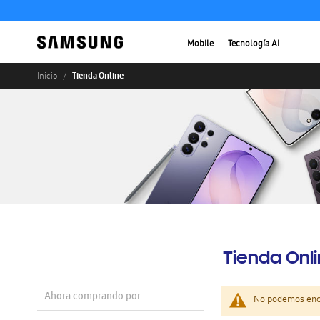
Mobile
Tecnología AI
Tienda Online
Inicio
Tienda Onl
Ahora comprando por
No podemos enco