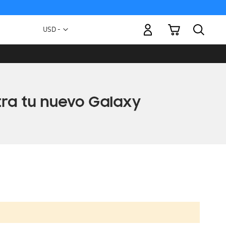
Mi carrito
Moneda
USD -
dólar
estadounidense