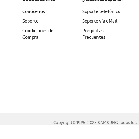
Conócenos
Soporte telefónico
Soporte
Soporte vía eMail
Condiciones de
Preguntas
Compra
Frecuentes
Copyright© 1995-2025 SAMSUNG Todos los D
Este sitio se ve mejor en las últimas versiones de Chrome