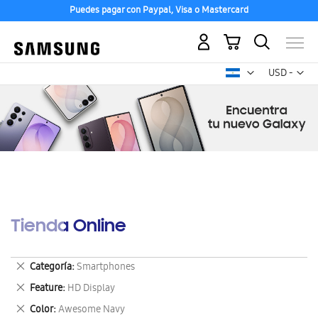
Puedes pagar con Paypal, Visa o Mastercard
Mi carrito
Mon
USD -
dólar
estadounid
Tienda Online
Eliminar
Categoría
Smartphones
este
Eliminar
Feature
HD Display
artículo
este
Eliminar
Color
Awesome Navy
artículo