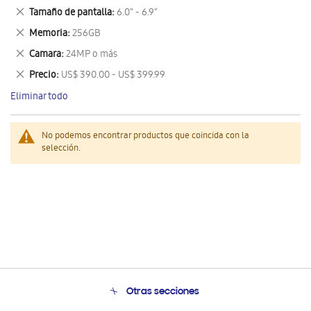
este
Eliminar
Tamaño de pantalla
6.0" - 6.9"
artículo
este
Eliminar
Memoria
256GB
artículo
este
Eliminar
Camara
24MP o más
artículo
este
Eliminar
Precio
US$ 390.00 - US$ 399.99
artículo
este
Eliminar todo
artículo
No podemos encontrar productos que coincida con la
selección.
Otras secciones