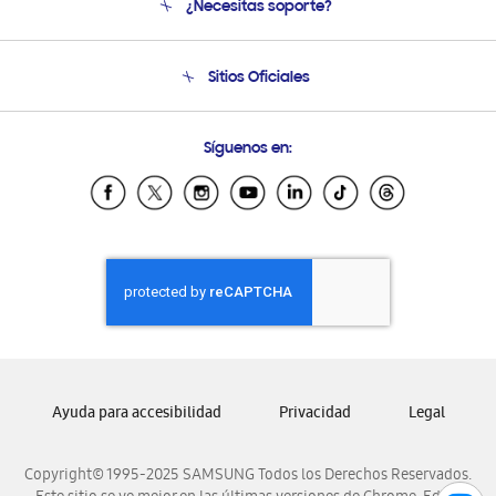
¿Necesitas soporte?
Soporte
Condiciones de Compra
Soporte telefónico
Sitios Oficiales
Soporte vía eMail
Preguntas Frecuentes
Samsung Costa Rica
Síguenos en:
Samsung Ecuador
Samsung El Salvador
Samsung Guatemala
Samsung Honduras
Samsung Nicaragua
Samsung Panamá
Samsung República Dominicana
Samsung Venezuela
Ayuda para accesibilidad
Privacidad
Legal
Copyright© 1995-2025 SAMSUNG Todos los Derechos Reservados.