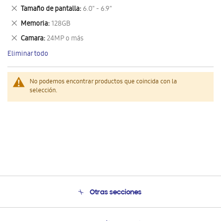
este
Eliminar
Tamaño de pantalla
6.0" - 6.9"
artículo
este
Eliminar
Memoria
128GB
artículo
este
Eliminar
Camara
24MP o más
artículo
este
Eliminar todo
artículo
No podemos encontrar productos que coincida con la
selección.
Otras secciones
Conócenos