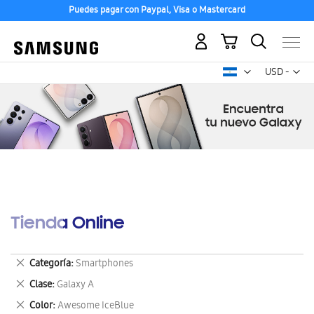
Puedes pagar con Paypal, Visa o Mastercard
Mi carrito
Mon
USD -
dólar
estadounid
Tienda Online
Eliminar
Categoría
Smartphones
este
Eliminar
Clase
Galaxy A
artículo
este
Eliminar
Color
Awesome IceBlue
artículo