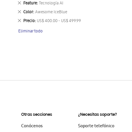
este
Eliminar
Feature
Tecnología AI
artículo
este
Eliminar
Color
Awesome IceBlue
artículo
este
Eliminar
Precio
US$ 400.00 - US$ 499.99
artículo
este
Eliminar todo
artículo
Otras secciones
¿Necesitas soporte?
Conócenos
Soporte telefónico