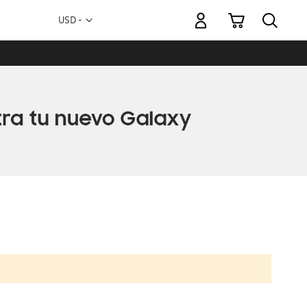
Mi carrito
Moneda
USD -
dólar
estadounidense