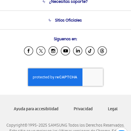
¿Necesitas soporte?
Soporte
Condiciones de Compra
Soporte telefónico
Sitios Oficiales
Soporte vía eMail
Preguntas Frecuentes
Samsung Costa Rica
Síguenos en:
Samsung Ecuador
Samsung El Salvador
Samsung Guatemala
Samsung Honduras
Samsung Nicaragua
Samsung Panamá
Samsung República Dominicana
Samsung Venezuela
Ayuda para accesibilidad
Privacidad
Legal
Copyright© 1995-2025 SAMSUNG Todos los Derechos Reservados.