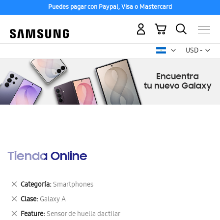
Puedes pagar con Paypal, Visa o Mastercard
Mi carrito
Mon
USD -
dólar
estadounid
Tienda Online
Eliminar
Categoría
Smartphones
este
Eliminar
Clase
Galaxy A
artículo
este
Eliminar
Feature
Sensor de huella dactilar
artículo