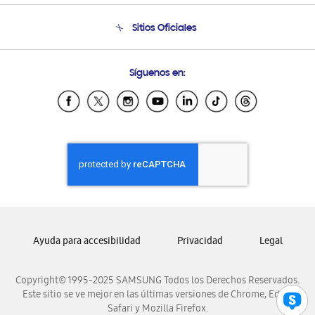
Condiciones de Compra
Soporte telefónico
Sitios Oficiales
Soporte vía eMail
Preguntas Frecuentes
Samsung Costa Rica
Síguenos en:
Samsung Ecuador
Samsung El Salvador
Samsung Guatemala
Samsung Honduras
Samsung Nicaragua
Samsung Panamá
Samsung República Dominicana
Samsung Venezuela
Ayuda para accesibilidad
Privacidad
Legal
Copyright© 1995-2025 SAMSUNG Todos los Derechos Reservados.
Este sitio se ve mejor en las últimas versiones de Chrome, Edge,
Safari y Mozilla Firefox.