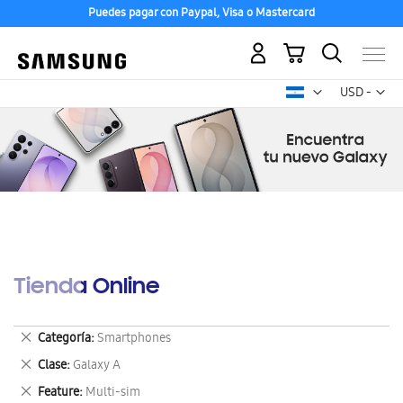
Puedes pagar con Paypal, Visa o Mastercard
Mi carrito
Mon
USD -
dólar
estadounid
Tienda Online
Eliminar
Categoría
Smartphones
este
Eliminar
Clase
Galaxy A
artículo
este
Eliminar
Feature
Multi-sim
artículo