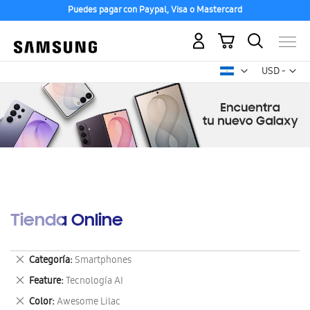
Puedes pagar con Paypal, Visa o Mastercard
Mi carrito
Mon
USD -
dólar
estadounid
Tienda Online
Eliminar
Categoría
Smartphones
este
Eliminar
Feature
Tecnología AI
artículo
este
Eliminar
Color
Awesome Lilac
artículo