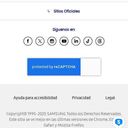
Condiciones de Compra
Soporte telefónico
Sitios Oficiales
Soporte vía eMail
Preguntas Frecuentes
Samsung Costa Rica
Síguenos en:
Samsung Ecuador
Samsung El Salvador
Samsung Guatemala
Samsung Honduras
Samsung Nicaragua
Samsung Panamá
Samsung República Dominicana
Samsung Venezuela
Ayuda para accesibilidad
Privacidad
Legal
Copyright© 1995-2025 SAMSUNG Todos los Derechos Reservados.
Este sitio se ve mejor en las últimas versiones de Chrome, Edge,
Safari y Mozilla Firefox.