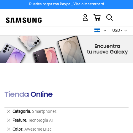
Puedes pagar con Paypal, Visa o Mastercard
Mi carrito
Mon
USD -
dólar
estadounid
Tienda Online
Eliminar
Categoría
Smartphones
este
Eliminar
Feature
Tecnología AI
artículo
este
Eliminar
Color
Awesome Lilac
artículo