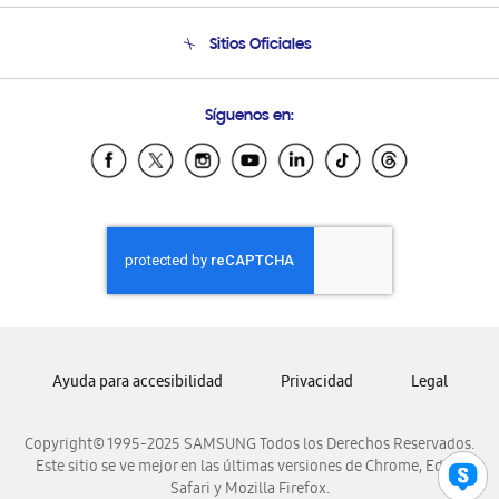
Condiciones de Compra
Soporte telefónico
Sitios Oficiales
Soporte vía eMail
Preguntas Frecuentes
Samsung Costa Rica
Síguenos en:
Samsung Ecuador
Samsung El Salvador
Samsung Guatemala
Samsung Honduras
Samsung Nicaragua
Samsung Panamá
Samsung República Dominicana
Samsung Venezuela
Ayuda para accesibilidad
Privacidad
Legal
Copyright© 1995-2025 SAMSUNG Todos los Derechos Reservados.
Este sitio se ve mejor en las últimas versiones de Chrome, Edge,
Safari y Mozilla Firefox.