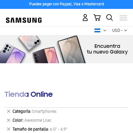
Puedes pagar con Paypal, Visa o Mastercard
Mi carrito
Mon
USD -
dólar
estadounid
Tienda Online
Eliminar
Categoría
Smartphones
este
Eliminar
Color
Awesome Lilac
artículo
este
Eliminar
Tamaño de pantalla
6.0" - 6.9"
artículo