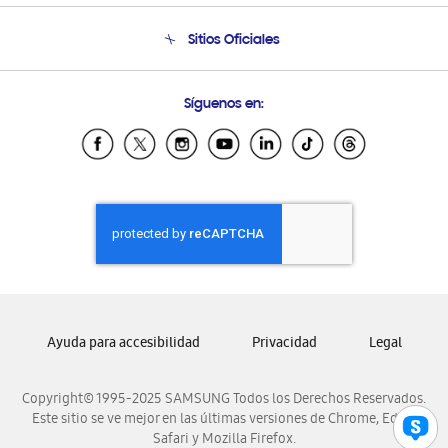
Condiciones de Compra
Soporte telefónico
Sitios Oficiales
Soporte vía eMail
Preguntas Frecuentes
Samsung Costa Rica
Síguenos en:
Samsung Ecuador
Samsung El Salvador
Samsung Guatemala
Samsung Honduras
Samsung Nicaragua
Samsung Panamá
Samsung República Dominicana
Samsung Venezuela
Ayuda para accesibilidad
Privacidad
Legal
Copyright© 1995-2025 SAMSUNG Todos los Derechos Reservados.
Este sitio se ve mejor en las últimas versiones de Chrome, Edge,
Safari y Mozilla Firefox.