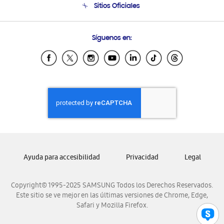
Sitios Oficiales
Soporte vía eMail
Preguntas Frecuentes
Samsung Costa Rica
Síguenos en:
Samsung Ecuador
Samsung El Salvador
Samsung Guatemala
Samsung Honduras
Samsung Nicaragua
Samsung Panamá
Samsung República Dominicana
Samsung Venezuela
Ayuda para accesibilidad
Privacidad
Legal
Copyright© 1995-2025 SAMSUNG Todos los Derechos Reservados.
Este sitio se ve mejor en las últimas versiones de Chrome, Edge,
Safari y Mozilla Firefox.