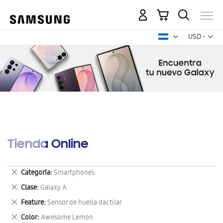
Mi carrito
Mon
USD -
dólar
estadounid
Tienda Online
Eliminar
Categoría
Smartphones
este
Eliminar
Clase
Galaxy A
artículo
este
Eliminar
Feature
Sensor de huella dactilar
artículo
este
Eliminar
Color
Awesome Lemon
artículo