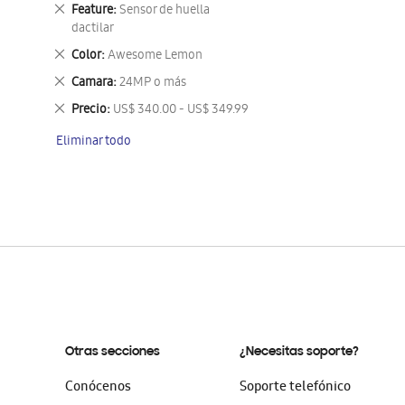
este
Eliminar
Feature
Sensor de huella
artículo
este
dactilar
artículo
Eliminar
Color
Awesome Lemon
este
Eliminar
Camara
24MP o más
artículo
este
Eliminar
Precio
US$ 340.00 - US$ 349.99
artículo
este
Eliminar todo
artículo
Otras secciones
¿Necesitas soporte?
Conócenos
Soporte telefónico