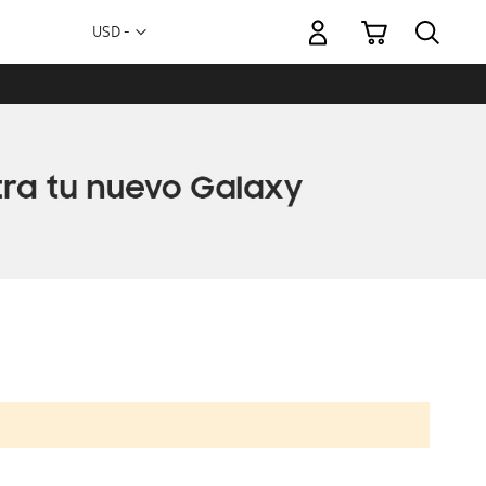
Mi carrito
Moneda
USD -
dólar
estadounidense