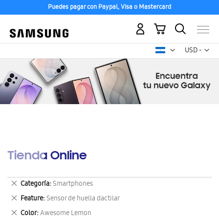
Puedes pagar con Paypal, Visa o Mastercard
Mi carrito
Mon
USD -
dólar
estadounid
Tienda Online
Eliminar
Categoría
Smartphones
este
Eliminar
Feature
Sensor de huella dactilar
artículo
este
Eliminar
Color
Awesome Lemon
artículo