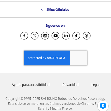
Condiciones de Compra
Soporte telefónico
Sitios Oficiales
Soporte vía eMail
Preguntas Frecuentes
Samsung Costa Rica
Síguenos en:
Samsung Ecuador
Samsung El Salvador
Samsung Guatemala
Samsung Honduras
Samsung Nicaragua
Samsung Panamá
Samsung República Dominicana
Samsung Venezuela
Ayuda para accesibilidad
Privacidad
Legal
Copyright© 1995-2025 SAMSUNG Todos los Derechos Reservados.
Este sitio se ve mejor en las últimas versiones de Chrome, Edge,
Safari y Mozilla Firefox.