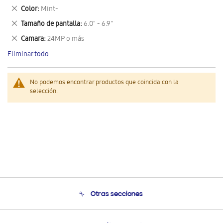
este
Eliminar
Color
Mint-
artículo
este
Eliminar
Tamaño de pantalla
6.0" - 6.9"
artículo
este
Eliminar
Camara
24MP o más
artículo
este
Eliminar todo
artículo
No podemos encontrar productos que coincida con la
selección.
Otras secciones
Conócenos