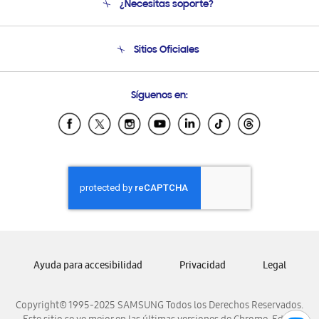
¿Necesitas soporte?
Soporte
Condiciones de Compra
Soporte telefónico
Sitios Oficiales
Soporte vía eMail
Preguntas Frecuentes
Samsung Costa Rica
Síguenos en:
Samsung Ecuador
Samsung El Salvador
Samsung Guatemala
Samsung Honduras
Samsung Nicaragua
Samsung Panamá
Samsung República Dominicana
Samsung Venezuela
Ayuda para accesibilidad
Privacidad
Legal
Copyright© 1995-2025 SAMSUNG Todos los Derechos Reservados.