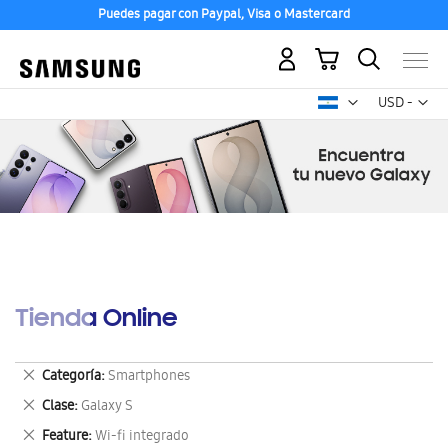
Puedes pagar con Paypal, Visa o Mastercard
Mi carrito
Mon
USD -
dólar
estadounid
Tienda Online
Eliminar
Categoría
Smartphones
este
Eliminar
Clase
Galaxy S
artículo
este
Eliminar
Feature
Wi-fi integrado
artículo