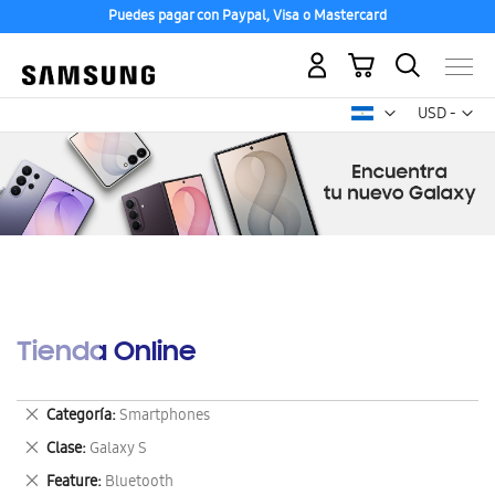
Puedes pagar con Paypal, Visa o Mastercard
Mi carrito
Mon
USD -
dólar
estadounid
Tienda Online
Eliminar
Categoría
Smartphones
este
Eliminar
Clase
Galaxy S
artículo
este
Eliminar
Feature
Bluetooth
artículo