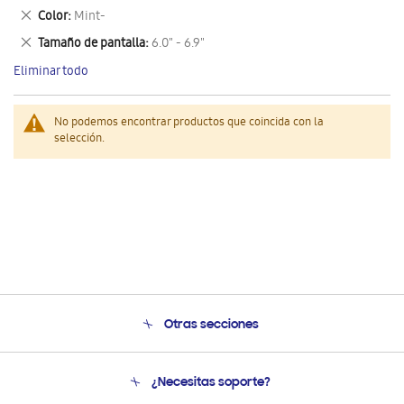
este
Eliminar
Color
Mint-
artículo
este
Eliminar
Tamaño de pantalla
6.0" - 6.9"
artículo
este
Eliminar todo
artículo
No podemos encontrar productos que coincida con la
selección.
Otras secciones
Conócenos
¿Necesitas soporte?
Soporte