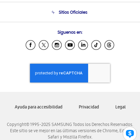
Condiciones de Compra
Soporte telefónico
Sitios Oficiales
Soporte vía eMail
Preguntas Frecuentes
Samsung Costa Rica
Síguenos en:
Samsung Ecuador
Samsung El Salvador
Samsung Guatemala
Samsung Honduras
Samsung Nicaragua
Samsung Panamá
Samsung República Dominicana
Samsung Venezuela
Ayuda para accesibilidad
Privacidad
Legal
Copyright© 1995-2025 SAMSUNG Todos los Derechos Reservados.
Este sitio se ve mejor en las últimas versiones de Chrome, Edge,
Safari y Mozilla Firefox.