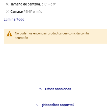
este
Eliminar
Tamaño de pantalla
6.0" - 6.9"
artículo
este
Eliminar
Camara
24MP o más
artículo
este
Eliminar todo
artículo
No podemos encontrar productos que coincida con la
selección.
Otras secciones
Conócenos
¿Necesitas soporte?
Soporte