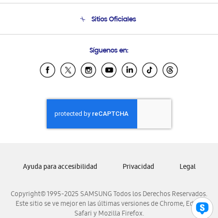
Condiciones de Compra
Soporte telefónico
Sitios Oficiales
Soporte vía eMail
Preguntas Frecuentes
Samsung Costa Rica
Síguenos en:
Samsung Ecuador
Samsung El Salvador
Samsung Guatemala
Samsung Honduras
Samsung Nicaragua
Samsung Panamá
Samsung República Dominicana
Samsung Venezuela
Ayuda para accesibilidad
Privacidad
Legal
Copyright© 1995-2025 SAMSUNG Todos los Derechos Reservados.
Este sitio se ve mejor en las últimas versiones de Chrome, Edge,
Safari y Mozilla Firefox.