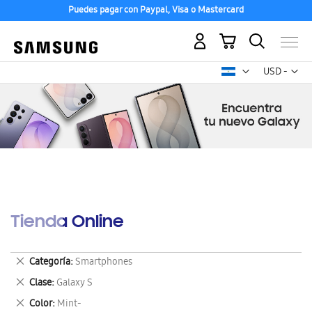
Puedes pagar con Paypal, Visa o Mastercard
Mi carrito
Mon
USD -
dólar
estadounid
Tienda Online
Eliminar
Categoría
Smartphones
este
Eliminar
Clase
Galaxy S
artículo
este
Eliminar
Color
Mint-
artículo