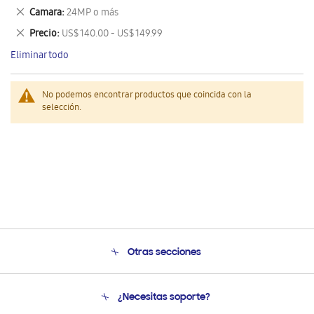
este
Eliminar
Camara
24MP o más
artículo
este
Eliminar
Precio
US$ 140.00 - US$ 149.99
artículo
este
Eliminar todo
artículo
No podemos encontrar productos que coincida con la
selección.
Otras secciones
Conócenos
¿Necesitas soporte?
Soporte