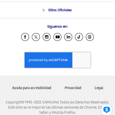
Condiciones de Compra
Soporte telefónico
Sitios Oficiales
Soporte vía eMail
Preguntas Frecuentes
Samsung Costa Rica
Síguenos en:
Samsung Ecuador
Samsung El Salvador
Samsung Guatemala
Samsung Honduras
Samsung Nicaragua
Samsung Panamá
Samsung República Dominicana
Samsung Venezuela
Ayuda para accesibilidad
Privacidad
Legal
Copyright© 1995-2025 SAMSUNG Todos los Derechos Reservados.
Este sitio se ve mejor en las últimas versiones de Chrome, Edge,
Safari y Mozilla Firefox.