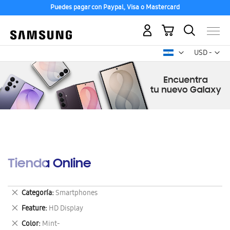
Puedes pagar con Paypal, Visa o Mastercard
Mi carrito
Mon
USD -
dólar
estadounid
Tienda Online
Eliminar
Categoría
Smartphones
este
Eliminar
Feature
HD Display
artículo
este
Eliminar
Color
Mint-
artículo