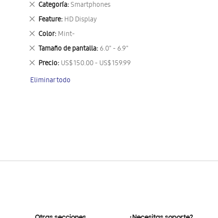
Eliminar
Categoría
Smartphones
este
Eliminar
Feature
HD Display
artículo
este
Eliminar
Color
Mint-
artículo
este
Eliminar
Tamaño de pantalla
6.0" - 6.9"
artículo
este
Eliminar
Precio
US$ 150.00 - US$ 159.99
artículo
este
Eliminar todo
artículo
Otras secciones
¿Necesitas soporte?