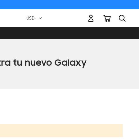
Mi carrito
Moneda
USD -
dólar
estadounidense