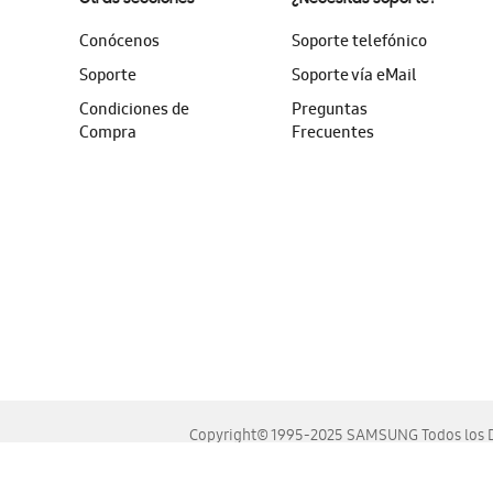
Conócenos
Soporte telefónico
Soporte
Soporte vía eMail
Condiciones de
Preguntas
Compra
Frecuentes
Copyright© 1995-2025 SAMSUNG Todos los D
Este sitio se ve mejor en las últimas versiones de Chrome