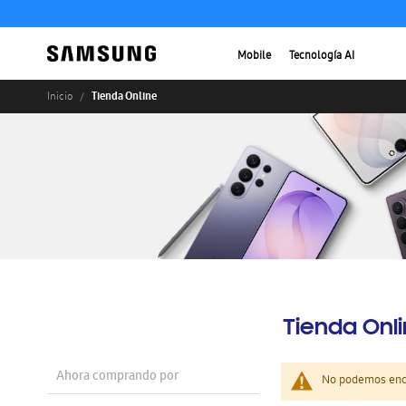
Mobile
Tecnología AI
Tienda Online
Inicio
Tienda Onl
Ahora comprando por
No podemos enco