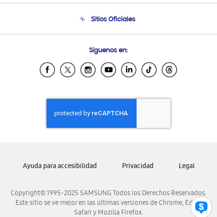
Condiciones de Compra
Soporte telefónico
Sitios Oficiales
Soporte vía eMail
Preguntas Frecuentes
Samsung Costa Rica
Síguenos en:
Samsung Ecuador
Samsung El Salvador
Samsung Guatemala
Samsung Honduras
Samsung Nicaragua
Samsung Panamá
Samsung República Dominicana
Samsung Venezuela
Ayuda para accesibilidad
Privacidad
Legal
Copyright© 1995-2025 SAMSUNG Todos los Derechos Reservados.
Este sitio se ve mejor en las últimas versiones de Chrome, Edge,
Safari y Mozilla Firefox.