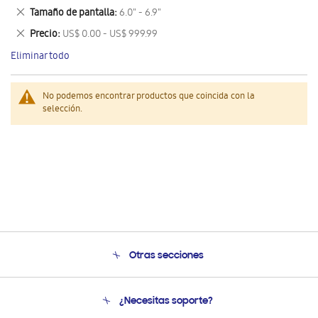
este
Eliminar
Tamaño de pantalla
6.0" - 6.9"
artículo
este
Eliminar
Precio
US$ 0.00 - US$ 999.99
artículo
este
Eliminar todo
artículo
No podemos encontrar productos que coincida con la
selección.
Otras secciones
Conócenos
¿Necesitas soporte?
Soporte