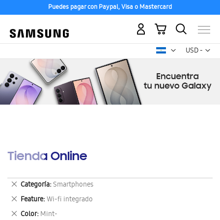
Puedes pagar con Paypal, Visa o Mastercard
Mi carrito
Mon
USD -
dólar
estadounid
Tienda Online
Eliminar
Categoría
Smartphones
este
Eliminar
Feature
Wi-fi integrado
artículo
este
Eliminar
Color
Mint-
artículo