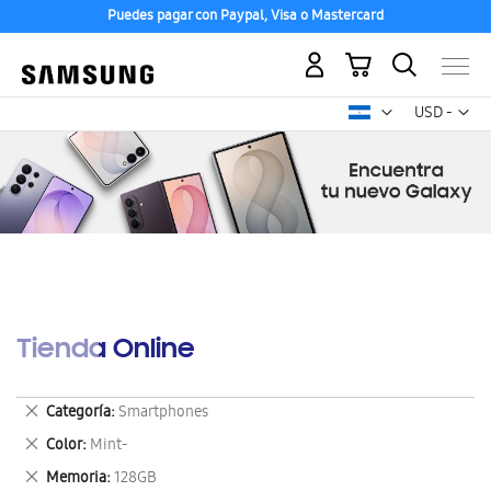
Puedes pagar con Paypal, Visa o Mastercard
Mi carrito
Mon
USD -
dólar
estadounid
Tienda Online
Eliminar
Categoría
Smartphones
este
Eliminar
Color
Mint-
artículo
este
Eliminar
Memoria
128GB
artículo