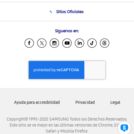
Condiciones de Compra
Soporte telefónico
Sitios Oficiales
Soporte vía eMail
Preguntas Frecuentes
Samsung Costa Rica
Síguenos en:
Samsung Ecuador
Samsung El Salvador
Samsung Guatemala
Samsung Honduras
Samsung Nicaragua
Samsung Panamá
Samsung República Dominicana
Samsung Venezuela
Ayuda para accesibilidad
Privacidad
Legal
Copyright© 1995-2025 SAMSUNG Todos los Derechos Reservados.
Este sitio se ve mejor en las últimas versiones de Chrome, Edge,
Safari y Mozilla Firefox.