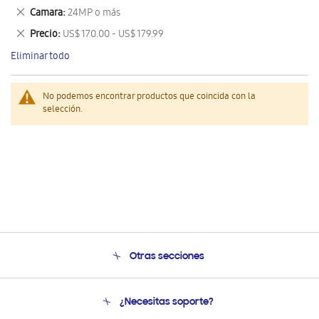
este
Eliminar
Camara
24MP o más
artículo
este
Eliminar
Precio
US$ 170.00 - US$ 179.99
artículo
este
Eliminar todo
artículo
No podemos encontrar productos que coincida con la
selección.
Otras secciones
Conócenos
¿Necesitas soporte?
Soporte