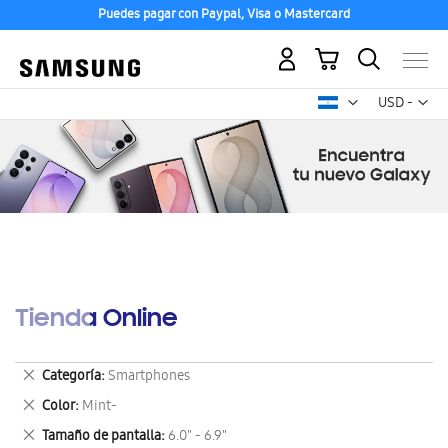
Puedes pagar con Paypal, Visa o Mastercard
Mi carrito
Mon
USD -
dólar
estadounid
Tienda Online
Eliminar
Categoría
Smartphones
este
Eliminar
Color
Mint-
artículo
este
Eliminar
Tamaño de pantalla
6.0" - 6.9"
artículo