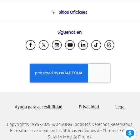
Condiciones de Compra
Soporte telefónico
Sitios Oficiales
Soporte vía eMail
Preguntas Frecuentes
Samsung Costa Rica
Síguenos en:
Samsung Ecuador
Samsung El Salvador
Samsung Guatemala
Samsung Honduras
Samsung Nicaragua
Samsung Panamá
Samsung República Dominicana
Samsung Venezuela
Ayuda para accesibilidad
Privacidad
Legal
Copyright© 1995-2025 SAMSUNG Todos los Derechos Reservados.
Este sitio se ve mejor en las últimas versiones de Chrome, Edge,
Safari y Mozilla Firefox.