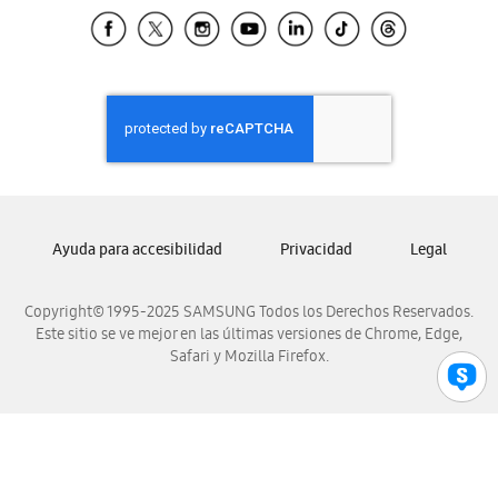
Samsung El Salvador
Samsung Guatemala
Samsung Honduras
Samsung Nicaragua
Samsung Panamá
Samsung República Dominicana
Samsung Venezuela
Ayuda para accesibilidad
Privacidad
Legal
Copyright© 1995-2025 SAMSUNG Todos los Derechos Reservados.
Este sitio se ve mejor en las últimas versiones de Chrome, Edge,
Safari y Mozilla Firefox.