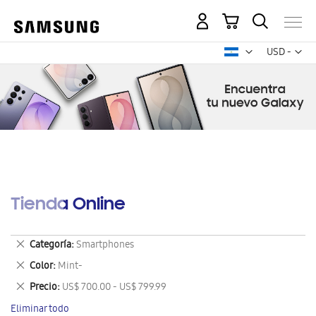
Mi carrito
Mon
USD -
dólar
estadounid
Tienda Online
Eliminar
Categoría
Smartphones
este
Eliminar
Color
Mint-
artículo
este
Eliminar
Precio
US$ 700.00 - US$ 799.99
artículo
este
Eliminar todo
artículo