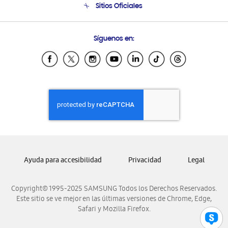
Sitios Oficiales
Soporte vía eMail
Preguntas Frecuentes
Samsung Costa Rica
Síguenos en:
Samsung Ecuador
Samsung El Salvador
Samsung Guatemala
Samsung Honduras
Samsung Nicaragua
Samsung Panamá
Samsung República Dominicana
Samsung Venezuela
Ayuda para accesibilidad
Privacidad
Legal
Copyright© 1995-2025 SAMSUNG Todos los Derechos Reservados.
Este sitio se ve mejor en las últimas versiones de Chrome, Edge,
Safari y Mozilla Firefox.