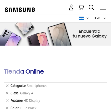
Mi carrito
Mon
USD -
dólar
estadounid
Tienda Online
Eliminar
Categoría
Smartphones
este
Eliminar
Clase
Galaxy A
artículo
este
Eliminar
Feature
HD Display
artículo
este
Eliminar
Color
Blue Black.
artículo