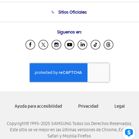
Condiciones de Compra
Soporte telefónico
Sitios Oficiales
Soporte vía eMail
Preguntas Frecuentes
Samsung Costa Rica
Síguenos en:
Samsung Ecuador
Samsung El Salvador
Samsung Guatemala
Samsung Honduras
Samsung Nicaragua
Samsung Panamá
Samsung República Dominicana
Samsung Venezuela
Ayuda para accesibilidad
Privacidad
Legal
Copyright© 1995-2025 SAMSUNG Todos los Derechos Reservados.
Este sitio se ve mejor en las últimas versiones de Chrome, Edge,
Safari y Mozilla Firefox.