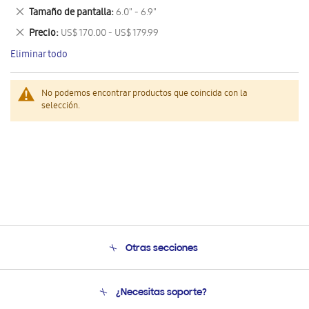
este
Eliminar
Tamaño de pantalla
6.0" - 6.9"
artículo
este
Eliminar
Precio
US$ 170.00 - US$ 179.99
artículo
este
Eliminar todo
artículo
No podemos encontrar productos que coincida con la
selección.
Otras secciones
Conócenos
¿Necesitas soporte?
Soporte