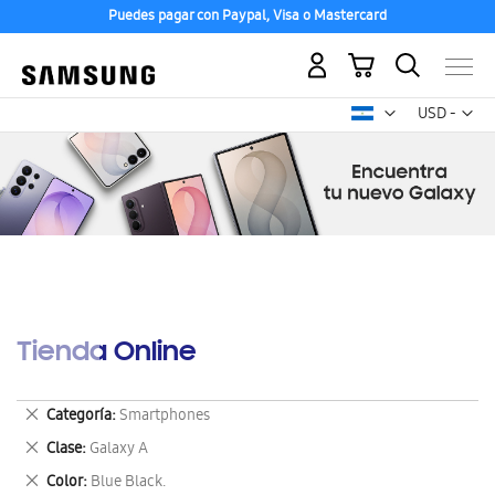
Puedes pagar con Paypal, Visa o Mastercard
Mi carrito
Mon
USD -
dólar
estadounid
Tienda Online
Eliminar
Categoría
Smartphones
este
Eliminar
Clase
Galaxy A
artículo
este
Eliminar
Color
Blue Black.
artículo