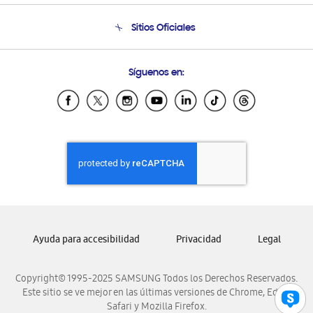
Condiciones de Compra
Soporte telefónico
Sitios Oficiales
Soporte vía eMail
Preguntas Frecuentes
Samsung Costa Rica
Síguenos en:
Samsung Ecuador
Samsung El Salvador
Samsung Guatemala
Samsung Honduras
Samsung Nicaragua
Samsung Panamá
Samsung República Dominicana
Samsung Venezuela
Ayuda para accesibilidad
Privacidad
Legal
Copyright© 1995-2025 SAMSUNG Todos los Derechos Reservados.
Este sitio se ve mejor en las últimas versiones de Chrome, Edge,
Safari y Mozilla Firefox.