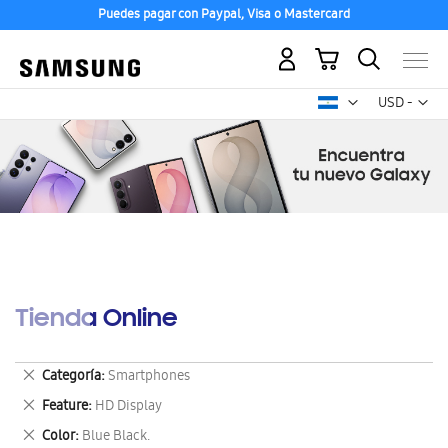
Puedes pagar con Paypal, Visa o Mastercard
Mi carrito
Mon
USD -
dólar
estadounid
Tienda Online
Eliminar
Categoría
Smartphones
este
Eliminar
Feature
HD Display
artículo
este
Eliminar
Color
Blue Black.
artículo