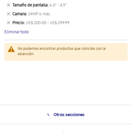
este
Eliminar
Tamaño de pantalla
6.0" - 6.9"
artículo
este
Eliminar
Camara
24MP o más
artículo
este
Eliminar
Precio
US$ 200.00 - US$ 299.99
artículo
este
Eliminar todo
artículo
No podemos encontrar productos que coincida con la
selección.
Otras secciones
Conócenos