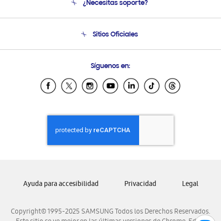
¿Necesitas soporte?
Soporte
Condiciones de Compra
Soporte telefónico
Sitios Oficiales
Soporte vía eMail
Preguntas Frecuentes
Samsung Costa Rica
Síguenos en:
Samsung Ecuador
Samsung El Salvador
Samsung Guatemala
Samsung Honduras
Samsung Nicaragua
Samsung Panamá
Samsung República Dominicana
Samsung Venezuela
Ayuda para accesibilidad
Privacidad
Legal
Copyright© 1995-2025 SAMSUNG Todos los Derechos Reservados.