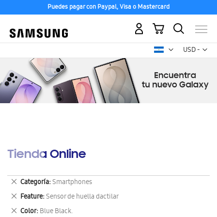
Puedes pagar con Paypal, Visa o Mastercard
Mi carrito
Mon
USD -
dólar
estadounid
Tienda Online
Eliminar
Categoría
Smartphones
este
Eliminar
Feature
Sensor de huella dactilar
artículo
este
Eliminar
Color
Blue Black.
artículo