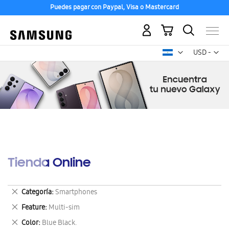
Puedes pagar con Paypal, Visa o Mastercard
Mi carrito
Mon
USD -
dólar
estadounid
Tienda Online
Eliminar
Categoría
Smartphones
este
Eliminar
Feature
Multi-sim
artículo
este
Eliminar
Color
Blue Black.
artículo