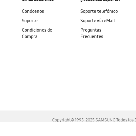
Conócenos
Soporte telefónico
Soporte
Soporte vía eMail
Condiciones de
Preguntas
Compra
Frecuentes
Copyright© 1995-2025 SAMSUNG Todos los D
Este sitio se ve mejor en las últimas versiones de Chrome