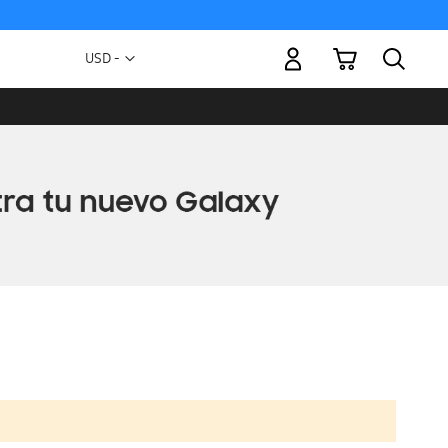
Mi carrito
Moneda
USD -
dólar
estadounidense