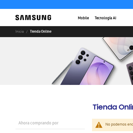
Mobile
Tecnología AI
Tienda Online
Inicio
Tienda Onl
Ahora comprando por
No podemos enco