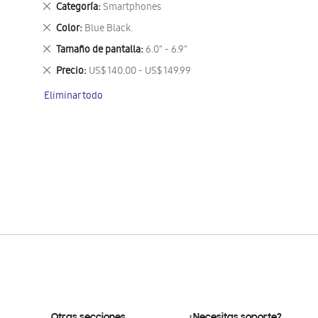
Eliminar
Categoría
Smartphones
este
Eliminar
Color
Blue Black.
artículo
este
Eliminar
Tamaño de pantalla
6.0" - 6.9"
artículo
este
Eliminar
Precio
US$ 140.00 - US$ 149.99
artículo
este
Eliminar todo
artículo
Otras secciones
¿Necesitas soporte?