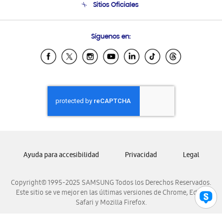
Sitios Oficiales
Soporte vía eMail
Preguntas Frecuentes
Samsung Costa Rica
Síguenos en:
Samsung Ecuador
Samsung El Salvador
Samsung Guatemala
Samsung Honduras
Samsung Nicaragua
Samsung Panamá
Samsung República Dominicana
Samsung Venezuela
Ayuda para accesibilidad
Privacidad
Legal
Copyright© 1995-2025 SAMSUNG Todos los Derechos Reservados.
Este sitio se ve mejor en las últimas versiones de Chrome, Edge,
Safari y Mozilla Firefox.