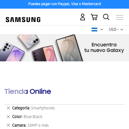
Puedes pagar con Paypal, Visa o Mastercard
Mi carrito
Mon
USD -
dólar
estadounid
Tienda Online
Eliminar
Categoría
Smartphones
este
Eliminar
Color
Blue Black.
artículo
este
Eliminar
Camara
24MP o más
artículo