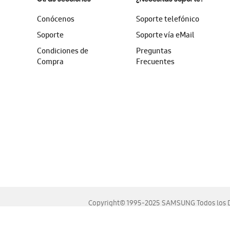
Conócenos
Soporte telefónico
Soporte
Soporte vía eMail
Condiciones de
Preguntas
Compra
Frecuentes
Copyright© 1995-2025 SAMSUNG Todos los D
Este sitio se ve mejor en las últimas versiones de Chrome