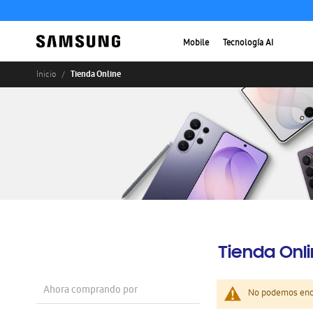
Mobile
Tecnología AI
Tienda Online
Inicio
Tienda Onl
Ahora comprando por
No podemos enco