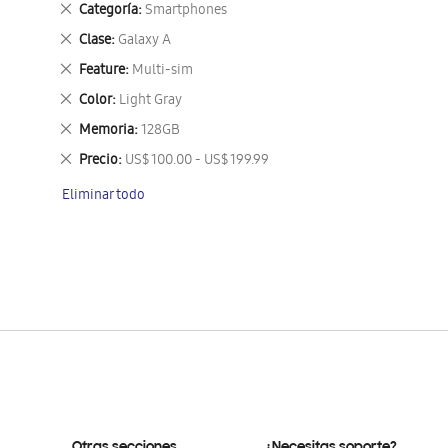
Eliminar
Categoría
Smartphones
este
Eliminar
Clase
Galaxy A
artículo
este
Eliminar
Feature
Multi-sim
artículo
este
Eliminar
Color
Light Gray
artículo
este
Eliminar
Memoria
128GB
artículo
este
Eliminar
Precio
US$ 100.00 - US$ 199.99
artículo
este
Eliminar todo
artículo
Otras secciones
¿Necesitas soporte?