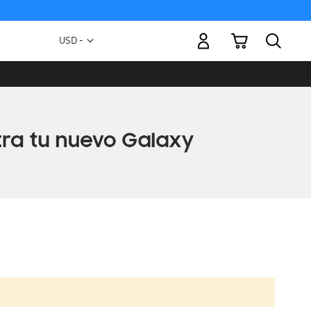
Mi carrito
Moneda
USD -
dólar
estadounidense