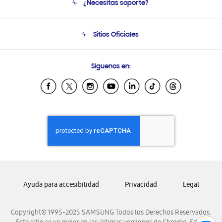
¿Necesitas soporte?
Soporte
Condiciones de Compra
Soporte telefónico
Sitios Oficiales
Soporte vía eMail
Preguntas Frecuentes
Samsung Costa Rica
Síguenos en:
Samsung Ecuador
Samsung El Salvador
Samsung Guatemala
Samsung Honduras
Samsung Nicaragua
Samsung Panamá
Samsung República Dominicana
Samsung Venezuela
Ayuda para accesibilidad
Privacidad
Legal
Copyright© 1995-2025 SAMSUNG Todos los Derechos Reservados.