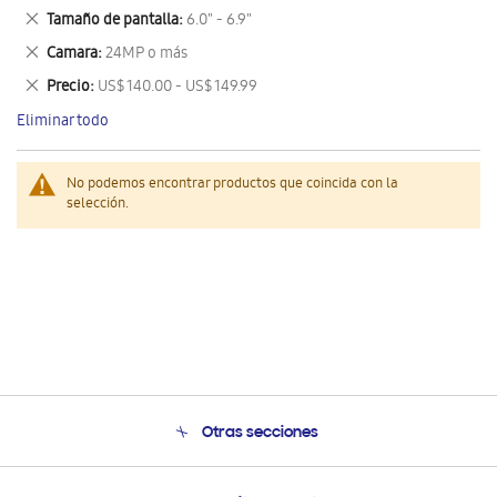
este
Eliminar
Tamaño de pantalla
6.0" - 6.9"
artículo
este
Eliminar
Camara
24MP o más
artículo
este
Eliminar
Precio
US$ 140.00 - US$ 149.99
artículo
este
Eliminar todo
artículo
No podemos encontrar productos que coincida con la
selección.
Otras secciones
Conócenos