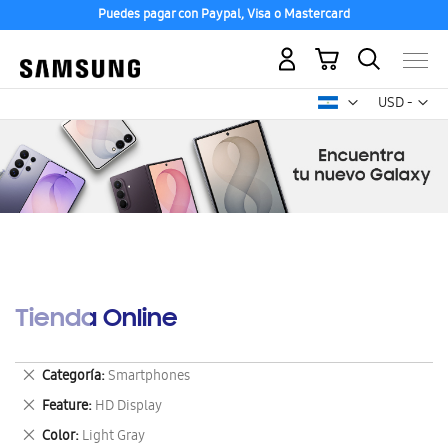
Puedes pagar con Paypal, Visa o Mastercard
Mi carrito
Mon
USD -
dólar
estadounid
Tienda Online
Eliminar
Categoría
Smartphones
este
Eliminar
Feature
HD Display
artículo
este
Eliminar
Color
Light Gray
artículo