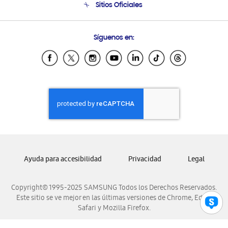
Sitios Oficiales
Soporte vía eMail
Preguntas Frecuentes
Samsung Costa Rica
Síguenos en:
Samsung Ecuador
Samsung El Salvador
Samsung Guatemala
Samsung Honduras
Samsung Nicaragua
Samsung Panamá
Samsung República Dominicana
Samsung Venezuela
Ayuda para accesibilidad
Privacidad
Legal
Copyright© 1995-2025 SAMSUNG Todos los Derechos Reservados.
Este sitio se ve mejor en las últimas versiones de Chrome, Edge,
Safari y Mozilla Firefox.