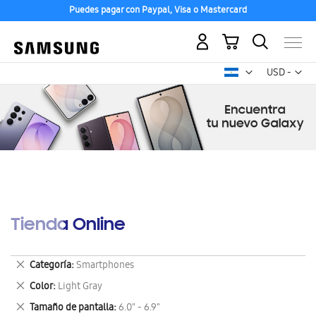
Puedes pagar con Paypal, Visa o Mastercard
Mi carrito
Mon
USD -
dólar
estadounid
Tienda Online
Eliminar
Categoría
Smartphones
este
Eliminar
Color
Light Gray
artículo
este
Eliminar
Tamaño de pantalla
6.0" - 6.9"
artículo