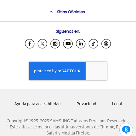
Condiciones de Compra
Soporte telefónico
Sitios Oficiales
Soporte vía eMail
Preguntas Frecuentes
Samsung Costa Rica
Síguenos en:
Samsung Ecuador
Samsung El Salvador
Samsung Guatemala
Samsung Honduras
Samsung Nicaragua
Samsung Panamá
Samsung República Dominicana
Samsung Venezuela
Ayuda para accesibilidad
Privacidad
Legal
Copyright© 1995-2025 SAMSUNG Todos los Derechos Reservados.
Este sitio se ve mejor en las últimas versiones de Chrome, Edge,
Safari y Mozilla Firefox.