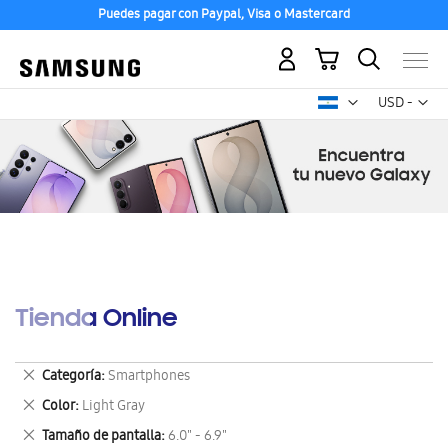
Puedes pagar con Paypal, Visa o Mastercard
Mi carrito
Mon
USD -
dólar
estadounid
Tienda Online
Eliminar
Categoría
Smartphones
este
Eliminar
Color
Light Gray
artículo
este
Eliminar
Tamaño de pantalla
6.0" - 6.9"
artículo