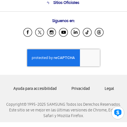
Sitios Oficiales
Soporte vía eMail
Preguntas Frecuentes
Samsung Costa Rica
Síguenos en:
Samsung Ecuador
Samsung El Salvador
Samsung Guatemala
Samsung Honduras
Samsung Nicaragua
Samsung Panamá
Samsung República Dominicana
Samsung Venezuela
Ayuda para accesibilidad
Privacidad
Legal
Copyright© 1995-2025 SAMSUNG Todos los Derechos Reservados.
Este sitio se ve mejor en las últimas versiones de Chrome, Edge,
Safari y Mozilla Firefox.