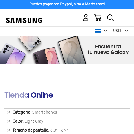
Puedes pagar con Paypal, Visa o Mastercard
Mi carrito
Mon
USD -
dólar
estadounid
Tienda Online
Eliminar
Categoría
Smartphones
este
Eliminar
Color
Light Gray
artículo
este
Eliminar
Tamaño de pantalla
6.0" - 6.9"
artículo