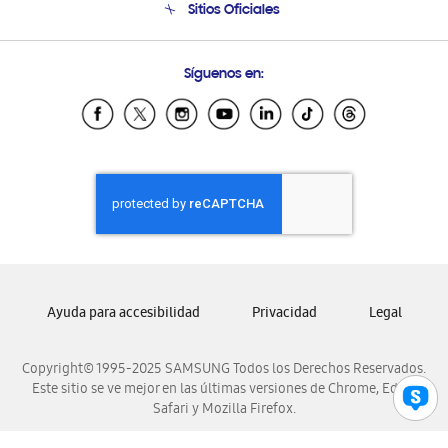
Sitios Oficiales
Soporte vía eMail
Preguntas Frecuentes
Samsung Costa Rica
Síguenos en:
Samsung Ecuador
Samsung El Salvador
Samsung Guatemala
Samsung Honduras
Samsung Nicaragua
Samsung Panamá
Samsung República Dominicana
Samsung Venezuela
Ayuda para accesibilidad
Privacidad
Legal
Copyright© 1995-2025 SAMSUNG Todos los Derechos Reservados.
Este sitio se ve mejor en las últimas versiones de Chrome, Edge,
Safari y Mozilla Firefox.