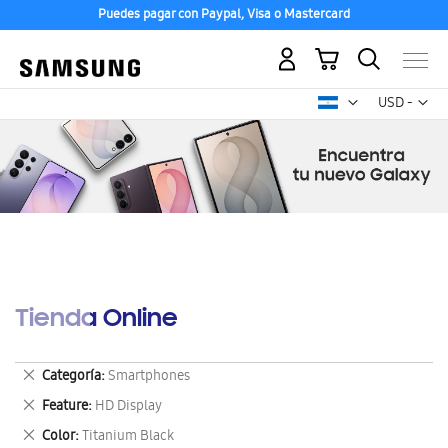
Puedes pagar con Paypal, Visa o Mastercard
Mi carrito
Mon
USD -
dólar
estadounid
Tienda Online
Eliminar
Categoría
Smartphones
este
Eliminar
Feature
HD Display
artículo
este
Eliminar
Color
Titanium Black
artículo