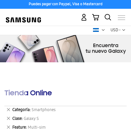
Puedes pagar con Paypal, Visa o Mastercard
Mi carrito
Mon
USD -
dólar
estadounid
Tienda Online
Eliminar
Categoría
Smartphones
este
Eliminar
Clase
Galaxy S
artículo
este
Eliminar
Feature
Multi-sim
artículo