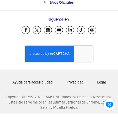
Sitios Oficiales
Soporte vía eMail
Preguntas Frecuentes
Samsung Costa Rica
Síguenos en:
Samsung Ecuador
Samsung El Salvador
Samsung Guatemala
Samsung Honduras
Samsung Nicaragua
Samsung Panamá
Samsung República Dominicana
Samsung Venezuela
Ayuda para accesibilidad
Privacidad
Legal
Copyright© 1995-2025 SAMSUNG Todos los Derechos Reservados.
Este sitio se ve mejor en las últimas versiones de Chrome, Edge,
Safari y Mozilla Firefox.