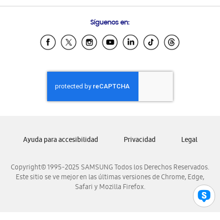
Preguntas Frecuentes
Samsung Costa Rica
Síguenos en:
Samsung Ecuador
Samsung El Salvador
Samsung Guatemala
Samsung Honduras
Samsung Nicaragua
Samsung Panamá
Samsung República Dominicana
Samsung Venezuela
Ayuda para accesibilidad
Privacidad
Legal
Copyright© 1995-2025 SAMSUNG Todos los Derechos Reservados.
Este sitio se ve mejor en las últimas versiones de Chrome, Edge,
Safari y Mozilla Firefox.