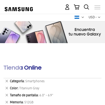
Mi carrito
Mon
USD -
dólar
estadounid
Tienda Online
Eliminar
Categoría
Smartphones
este
Eliminar
Color
Titanium Gray
artículo
este
Eliminar
Tamaño de pantalla
6.0" - 6.9"
artículo
este
Eliminar
Memoria
512GB
artículo