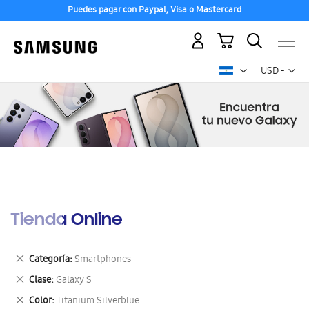
Puedes pagar con Paypal, Visa o Mastercard
Mi carrito
Mon
USD -
dólar
estadounid
Tienda Online
Eliminar
Categoría
Smartphones
este
Eliminar
Clase
Galaxy S
artículo
este
Eliminar
Color
Titanium Silverblue
artículo