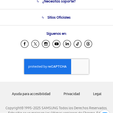
¿Necesitas soporte?
Soporte
Condiciones de Compra
Soporte telefónico
Sitios Oficiales
Soporte vía eMail
Preguntas Frecuentes
Samsung Costa Rica
Síguenos en:
Samsung Ecuador
Samsung El Salvador
Samsung Guatemala
Samsung Honduras
Samsung Nicaragua
Samsung Panamá
Samsung República Dominicana
Samsung Venezuela
Ayuda para accesibilidad
Privacidad
Legal
Copyright© 1995-2025 SAMSUNG Todos los Derechos Reservados.