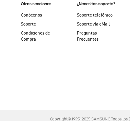
Otras secciones
¿Necesitas soporte?
Conócenos
Soporte telefónico
Soporte
Soporte vía eMail
Condiciones de
Preguntas
Compra
Frecuentes
Copyright© 1995-2025 SAMSUNG Todos los D
Este sitio se ve mejor en las últimas versiones de Chrome