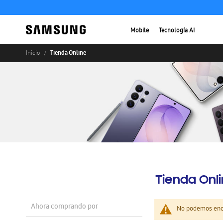
Mobile
Tecnología AI
Tienda Online
Inicio
Tienda Onl
Ahora comprando por
No podemos enco