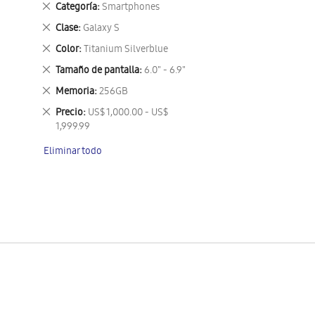
Eliminar
Categoría
Smartphones
este
Eliminar
Clase
Galaxy S
artículo
este
Eliminar
Color
Titanium Silverblue
artículo
este
Eliminar
Tamaño de pantalla
6.0" - 6.9"
artículo
este
Eliminar
Memoria
256GB
artículo
este
Eliminar
Precio
US$ 1,000.00 - US$
artículo
este
1,999.99
artículo
Eliminar todo