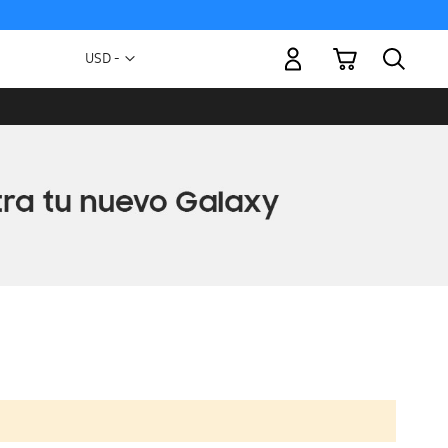
Mi carrito
Moneda
USD -
dólar
estadounidense