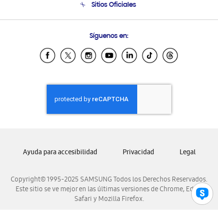
Sitios Oficiales
Soporte vía eMail
Preguntas Frecuentes
Samsung Costa Rica
Síguenos en:
Samsung Ecuador
Samsung El Salvador
Samsung Guatemala
Samsung Honduras
Samsung Nicaragua
Samsung Panamá
Samsung República Dominicana
Samsung Venezuela
Ayuda para accesibilidad
Privacidad
Legal
Copyright© 1995-2025 SAMSUNG Todos los Derechos Reservados.
Este sitio se ve mejor en las últimas versiones de Chrome, Edge,
Safari y Mozilla Firefox.