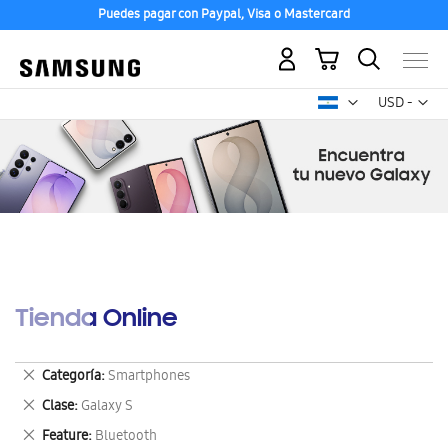
Puedes pagar con Paypal, Visa o Mastercard
Mi carrito
Mon
USD -
dólar
estadounid
Tienda Online
Eliminar
Categoría
Smartphones
este
Eliminar
Clase
Galaxy S
artículo
este
Eliminar
Feature
Bluetooth
artículo