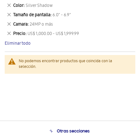
este
Eliminar
Color
Silver Shadow
artículo
este
Eliminar
Tamaño de pantalla
6.0" - 6.9"
artículo
este
Eliminar
Camara
24MP o más
artículo
este
Eliminar
Precio
US$ 1,000.00 - US$ 1,999.99
artículo
este
Eliminar todo
artículo
No podemos encontrar productos que coincida con la
selección.
Otras secciones