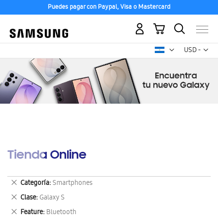
Puedes pagar con Paypal, Visa o Mastercard
Mi carrito
Mon
USD -
dólar
estadounid
Tienda Online
Eliminar
Categoría
Smartphones
este
Eliminar
Clase
Galaxy S
artículo
este
Eliminar
Feature
Bluetooth
artículo