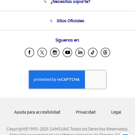
¿Necesitas soporte?
Soporte
Condiciones de Compra
Soporte telefónico
Sitios Oficiales
Soporte vía eMail
Preguntas Frecuentes
Samsung Costa Rica
Síguenos en:
Samsung Ecuador
Samsung El Salvador
Samsung Guatemala
Samsung Honduras
Samsung Nicaragua
Samsung Panamá
Samsung República Dominicana
Samsung Venezuela
Ayuda para accesibilidad
Privacidad
Legal
Copyright© 1995-2025 SAMSUNG Todos los Derechos Reservados.