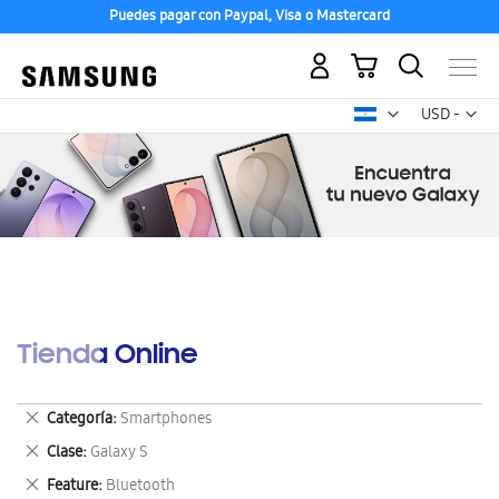
Puedes pagar con Paypal, Visa o Mastercard
Mi carrito
Mon
USD -
dólar
estadounid
Tienda Online
Eliminar
Categoría
Smartphones
este
Eliminar
Clase
Galaxy S
artículo
este
Eliminar
Feature
Bluetooth
artículo