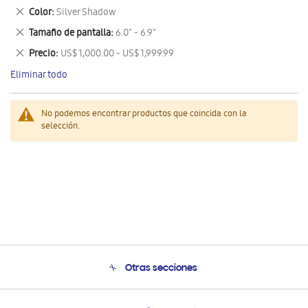
este
Eliminar
Color
Silver Shadow
artículo
este
Eliminar
Tamaño de pantalla
6.0" - 6.9"
artículo
este
Eliminar
Precio
US$ 1,000.00 - US$ 1,999.99
artículo
este
Eliminar todo
artículo
No podemos encontrar productos que coincida con la
selección.
Otras secciones
Conócenos