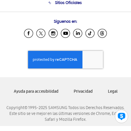
Sitios Oficiales
Soporte vía eMail
Preguntas Frecuentes
Samsung Costa Rica
Síguenos en:
Samsung Ecuador
Samsung El Salvador
Samsung Guatemala
Samsung Honduras
Samsung Nicaragua
Samsung Panamá
Samsung República Dominicana
Samsung Venezuela
Ayuda para accesibilidad
Privacidad
Legal
Copyright© 1995-2025 SAMSUNG Todos los Derechos Reservados.
Este sitio se ve mejor en las últimas versiones de Chrome, Edge,
Safari y Mozilla Firefox.