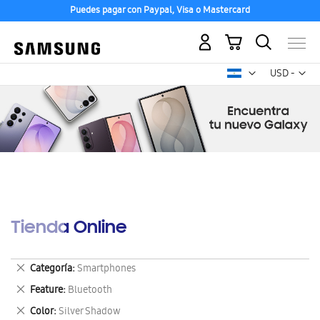
Puedes pagar con Paypal, Visa o Mastercard
Mi carrito
Mon
USD -
dólar
estadounid
Tienda Online
Eliminar
Categoría
Smartphones
este
Eliminar
Feature
Bluetooth
artículo
este
Eliminar
Color
Silver Shadow
artículo