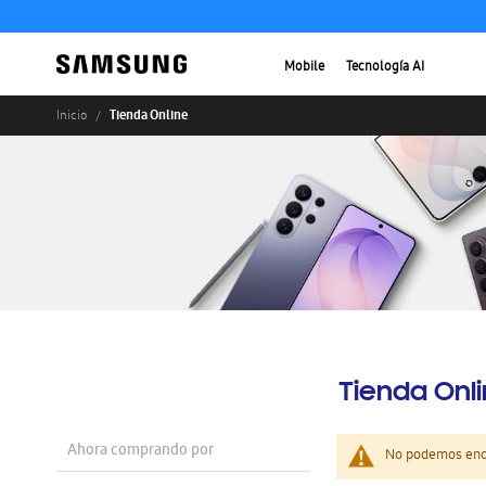
Mobile
Tecnología AI
Tienda Online
Inicio
Tienda Onl
Ahora comprando por
No podemos enco