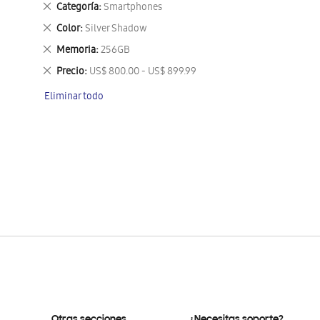
Eliminar
Categoría
Smartphones
este
Eliminar
Color
Silver Shadow
artículo
este
Eliminar
Memoria
256GB
artículo
este
Eliminar
Precio
US$ 800.00 - US$ 899.99
artículo
este
Eliminar todo
artículo
Otras secciones
¿Necesitas soporte?