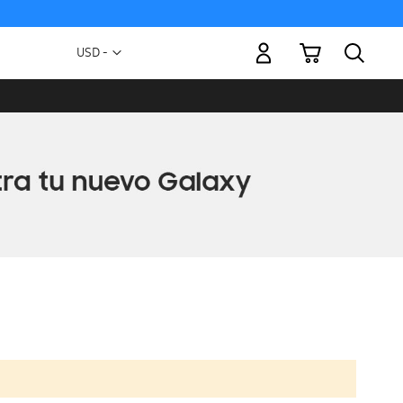
Mi carrito
Moneda
USD -
dólar
estadounidense