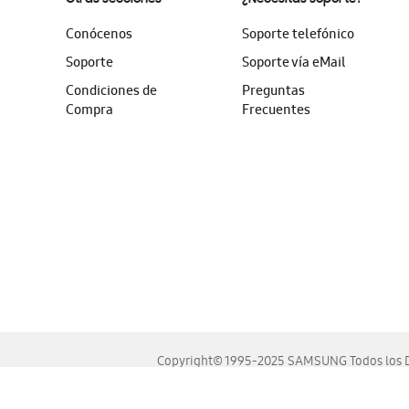
Conócenos
Soporte telefónico
Soporte
Soporte vía eMail
Condiciones de
Preguntas
Compra
Frecuentes
Copyright© 1995-2025 SAMSUNG Todos los D
Este sitio se ve mejor en las últimas versiones de Chrome