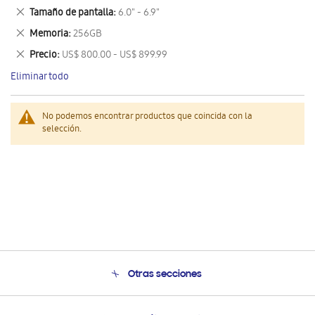
este
Eliminar
Tamaño de pantalla
6.0" - 6.9"
artículo
este
Eliminar
Memoria
256GB
artículo
este
Eliminar
Precio
US$ 800.00 - US$ 899.99
artículo
este
Eliminar todo
artículo
No podemos encontrar productos que coincida con la
selección.
Otras secciones
Conócenos