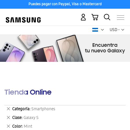
Puedes pagar con Paypal, Visa o Mastercard
Mi carrito
Mon
USD -
dólar
estadounid
Tienda Online
Eliminar
Categoría
Smartphones
este
Eliminar
Clase
Galaxy S
artículo
este
Eliminar
Color
Mint
artículo