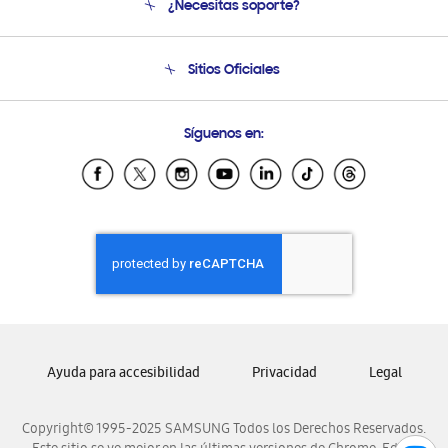
¿Necesitas soporte?
Soporte
Condiciones de Compra
Soporte telefónico
Sitios Oficiales
Soporte vía eMail
Preguntas Frecuentes
Samsung Costa Rica
Síguenos en:
Samsung Ecuador
Samsung El Salvador
Samsung Guatemala
Samsung Honduras
Samsung Nicaragua
Samsung Panamá
Samsung República Dominicana
Samsung Venezuela
Ayuda para accesibilidad
Privacidad
Legal
Copyright© 1995-2025 SAMSUNG Todos los Derechos Reservados.