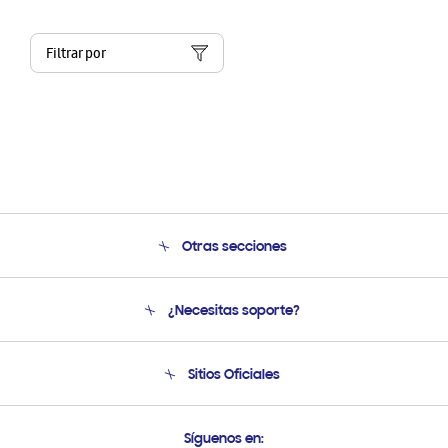
Filtrar por
Otras secciones
Conócenos
¿Necesitas soporte?
Soporte
Condiciones de Compra
Soporte telefónico
Sitios Oficiales
Soporte vía eMail
Preguntas Frecuentes
Samsung Costa Rica
Síguenos en: