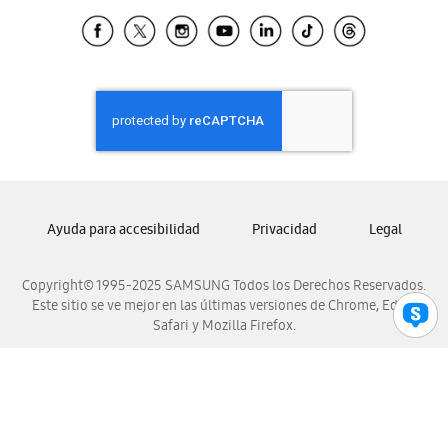
Samsung Ecuador
Samsung El Salvador
Samsung Guatemala
Samsung Honduras
Samsung Nicaragua
Samsung Panamá
Samsung República Dominicana
Samsung Venezuela
Ayuda para accesibilidad
Privacidad
Legal
Copyright© 1995-2025 SAMSUNG Todos los Derechos Reservados.
Este sitio se ve mejor en las últimas versiones de Chrome, Edge,
Safari y Mozilla Firefox.