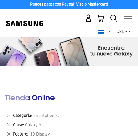
Puedes pagar con Paypal, Visa o Mastercard
Mi carrito
Mon
USD -
dólar
estadounid
Tienda Online
Eliminar
Categoría
Smartphones
este
Eliminar
Clase
Galaxy A
artículo
este
Eliminar
Feature
HD Display
artículo